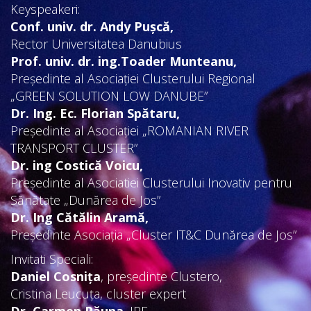
Keyspeakeri:
Conf. univ. dr. Andy Pușcă,
Rector Universitatea Danubius
Prof. univ. dr. ing.Toader Munteanu,
Președinte al Asociației Clusterului Regional
„GREEN SOLUTION LOW DANUBE”
Dr. Ing. Ec. Florian Spătaru,
Președinte al Asociației „ROMANIAN RIVER
TRANSPORT CLUSTER”
Dr. ing Costică Voicu,
Președinte al Asociatiei Clusterului Inovativ pentru
Sănătate „Dunărea de Jos”
Dr. Ing Cătălin Aramă,
Președinte Asociația „Cluster IT&C Dunărea de Jos”
Invitati Speciali:
Daniel Cosnița
, președinte Clustero,
Cristina Leucuța, cluster expert